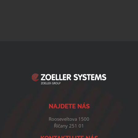
NAJDETE NÁS
Rooseveltova 1500
Říčany 251 01