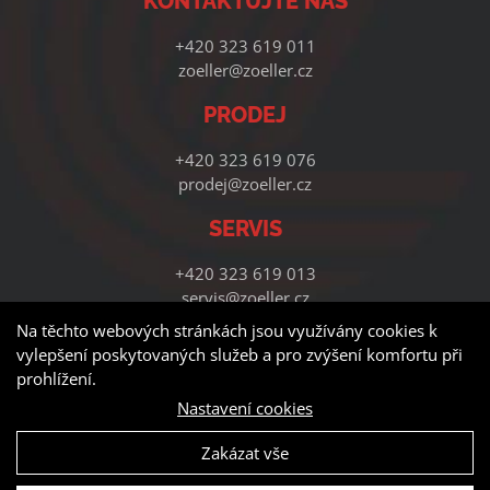
KONTAKTUJTE NÁS
+420 323 619 011
zoeller@zoeller.cz
PRODEJ
+420 323 619 076
prodej@zoeller.cz
SERVIS
+420 323 619 013
servis@zoeller.cz
Na těchto webových stránkách jsou využívány cookies k
vylepšení poskytovaných služeb a pro zvýšení komfortu při
prohlížení.
Nastavení cookies
Zakázat vše
© Copyright - Zoeller Systems s.r.o. | Vytvořila digitální agentura