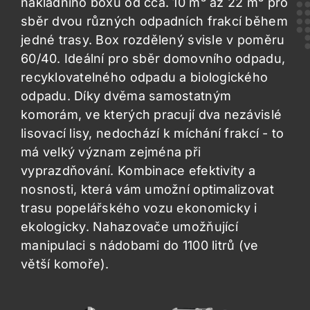
nákladního boxu od cca. 10 m³ až 22 m³ pro
Zoeller speciální nádstavby
Automatické
Popelářské vozy s bočním nakládáním
sběr dvou různých odpadních frakcí během
DOTACE
jedné trasy. Box rozdělený svisle v poměru
Manuální
60/40. Ideální pro sběr domovního odpadu,
KONTAKT
recyklovatelného odpadu a biologického
odpadu. Díky dvěma samostatným
Velkoobjemové
komorám, ve kterých pracují dva nezávislé
lisovací lisy, nedochází k míchání frakcí - to
má velký význam zejména při
vyprazdňování. Kombinace efektivity a
nosnosti, která vám umožní optimalizovat
trasu popelářského vozu ekonomicky i
ekologicky. Nahazovače umožňující
manipulaci s nádobami do 1100 litrů (ve
větší komoře).