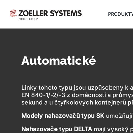
Přeskočit
na
PRODUKT
obsah
Automatické
Linky tohoto typu jsou uzpůsobeny k
EN 840-1/-2/-3 z domácností a průmys
sekund a u čtyřkolových kontejnerů př
Modely nahazovačů typu SK
umožňují 
Nahazovače typu DELTA
mají vysoký pr