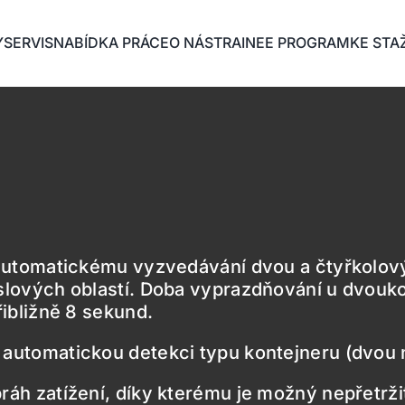
Y
SERVIS
NABÍDKA PRÁCE
O NÁS
TRAINEE PROGRAM
KE STA
 automatickému vyzvedávání dvou a čtyřkolov
lových oblastí. Doba vyprazdňování u dvoukol
ibližně 8 sekund.
automatickou detekci typu kontejneru (dvou 
áh zatížení, díky kterému je možný nepřetržit