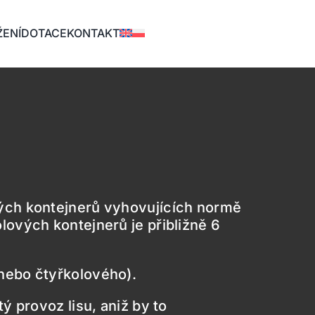
ŽENÍ
DOTACE
KONTAKT
ých kontejnerů vyhovujících normě
ových kontejnerů je přibližně 6
nebo čtyřkolového).
ý provoz lisu, aniž by to