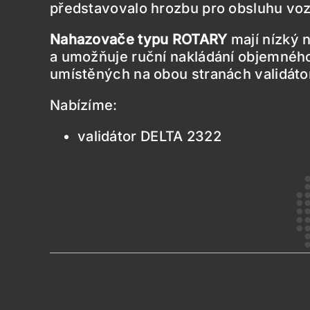
představovalo hrozbu pro obsluhu voz
Nahazovače typu ROTARY
mají nízký n
a umožňuje ruční nakládání objemného 
umístěných na obou stranách validáto
Nabízíme:
validátor DELTA 2322
INSTALACE POPELÁŘSKÝCH VOZŮ
ZOELLER
Popelářské vozy se zadním nakládáním
Popelářské vozy s bočním nakládáním