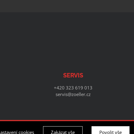
SERVIS
+420 323 619 013
servis@zoeller.cz
ns
astavení cookies
Zakázat vše
Povolit vše