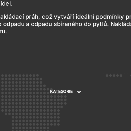
idel.
akládací práh, což vytváří ideální podmínky p
odpadu a odpadu sbíraného do pytlů. Nakládac
ru.
SYSTÉMY NAHAZOVAČŮ ZOELLER
KATEGORIE
Automatické
Manuální
Velkoobjemové