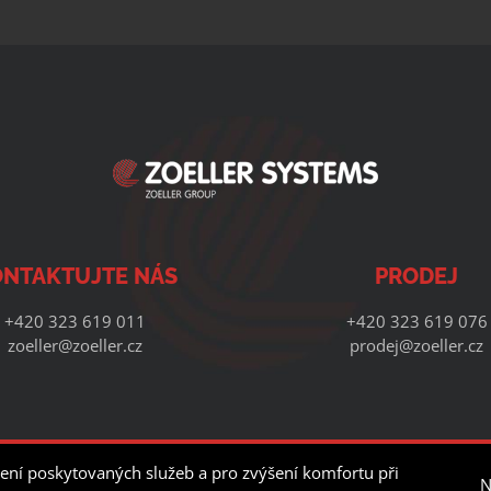
NTAKTUJTE NÁS
PRODEJ
+420 323 619 011
+420 323 619 076
zoeller@zoeller.cz
prodej@zoeller.cz
 Copyright - Zoeller Systems s.r.o. | Vytvořila digitální agentura
4WORKS Solutio
ení poskytovaných služeb a pro zvýšení komfortu při
N