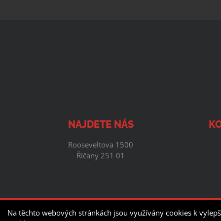
NAJDETE NÁS
KO
Rooseveltova 1500
Říčany 251 01
©
Na těchto webových stránkách jsou využívány cookies k vylepš