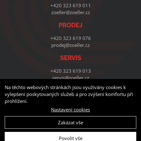
+420 323 619 011
zoeller@zoeller.cz
PRODEJ
+420 323 619 076
prodej@zoeller.cz
SERVIS
+420 323 619 013
servis@zoeller.cz
Na těchto webových stránkách jsou využívány cookies k
vylepšení poskytovaných služeb a pro zvýšení komfortu při
prohlížení.
Nastavení cookies
Zakázat vše
© Copyright - Zoeller Systems s.r.o. | Vytvořila digitální agentura
4WORKS Solutions
Povolit vše