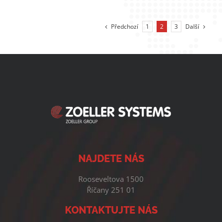
Předchozí
Další
1
2
3
NAJDETE NÁS
Rooseveltova 1500
Říčany 251 01
KONTAKTUJTE NÁS