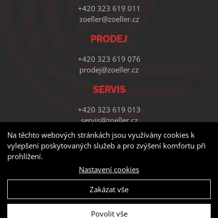
+420 323 619 011
zoeller@zoeller.cz
PRODEJ
+420 323 619 076
prodej@zoeller.cz
SERVIS
+420 323 619 013
servis@zoeller.cz
Na těchto webových stránkách jsou využívány cookies k
vylepšení poskytovaných služeb a pro zvýšení komfortu při
prohlížení.
Nastavení cookies
Zakázat vše
© Copyright - Zoeller Systems s.r.o. | Vytvořila digitální agentura
4WORKS Solutions
Povolit vše