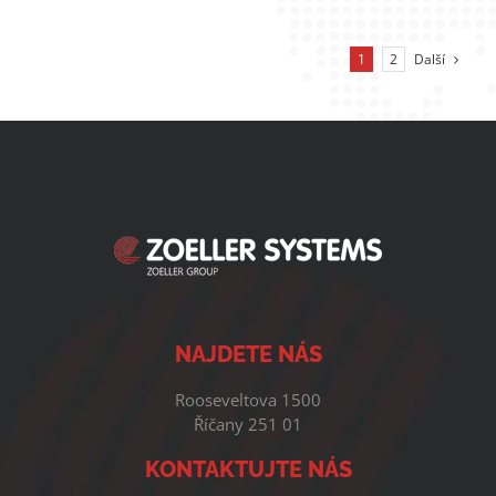
Další
1
2
NAJDETE NÁS
Rooseveltova 1500
Říčany 251 01
KONTAKTUJTE NÁS