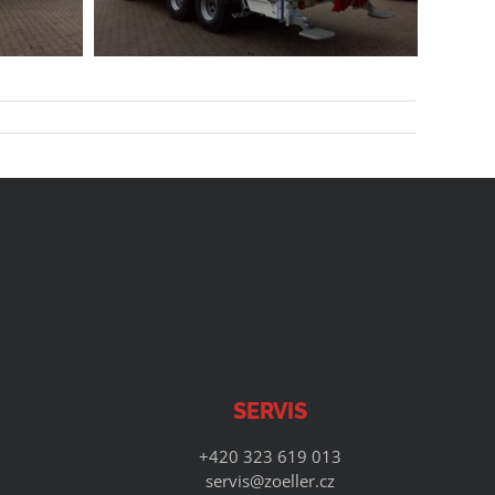
SERVIS
+420 323 619 013
servis@zoeller.cz