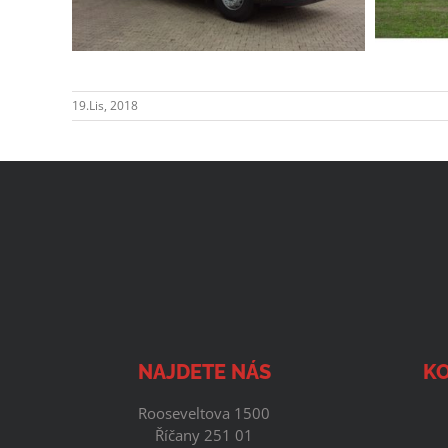
19.Lis, 2018
NAJDETE NÁS
KO
Rooseveltova 1500
Říčany 251 01