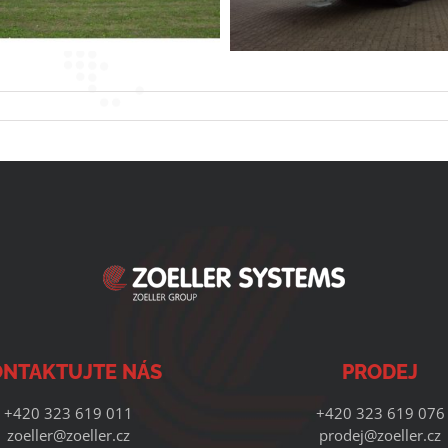
NTAKTUJTE NÁS
PRODEJ
+420 323 619 011
+420 323 619 076
zoeller@zoeller.cz
prodej@zoeller.cz