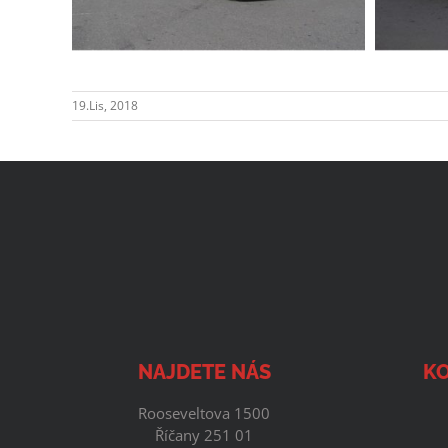
19.Lis, 2018
NAJDETE NÁS
KO
Rooseveltova 1500
Říčany 251 01