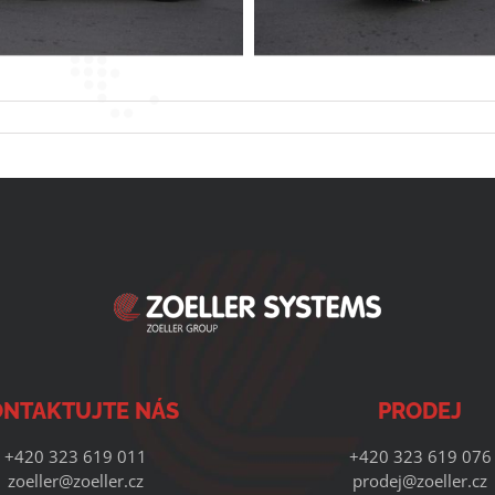
NTAKTUJTE NÁS
PRODEJ
+420 323 619 011
+420 323 619 076
zoeller@zoeller.cz
prodej@zoeller.cz