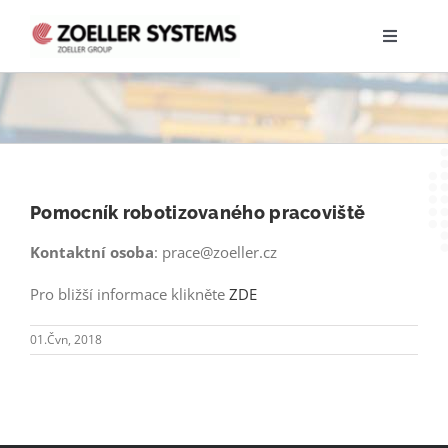
Přeskočit
na
Toggle
obsah
Navigati
PRODUKTY
SERVIS
Pomocník robotizovaného pracoviště
NABÍDKA PRÁCE
Kontaktní osoba
: prace@zoeller.cz
O NÁS
Pro bližší informace klikněte
ZDE
01.Čvn, 2018
TRAINEE PROGRAM
KE STAŽENÍ