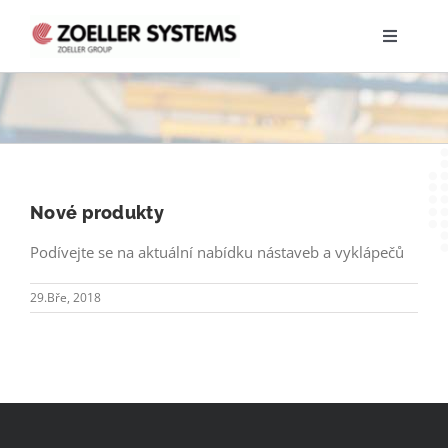
Přeskočit
na
Toggle
obsah
Navigati
PRODUKTY
SERVIS
Nové produkty
NABÍDKA PRÁCE
Podívejte se na aktuální nabídku nástaveb a vyklápečů
O NÁS
29.Bře, 2018
TRAINEE PROGRAM
KE STAŽENÍ