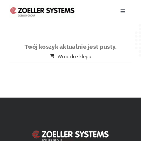
Skip
to
Toggle
content
Navigati
NABÍDKA PRÁCE
Twój koszyk aktualnie jest pusty.
Wróć do sklepu