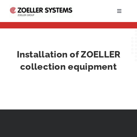
Skip
to
Toggle
content
Navigati
NABÍDKA PRÁCE
Installation of ZOELLER
collection equipment